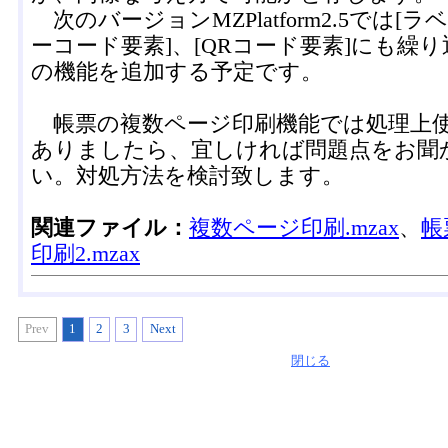
次のバージョンMZPlatform2.5では[ラ
ーコード要素]、[QRコード要素]にも繰
の機能を追加する予定です。
帳票の複数ページ印刷機能では処理上
ありましたら、宜しければ問題点をお聞
い。対処方法を検討致します。
関連ファイル：
複数ページ印刷.mzax
、
帳
印刷2.mzax
Prev
1
2
3
Next
閉じる